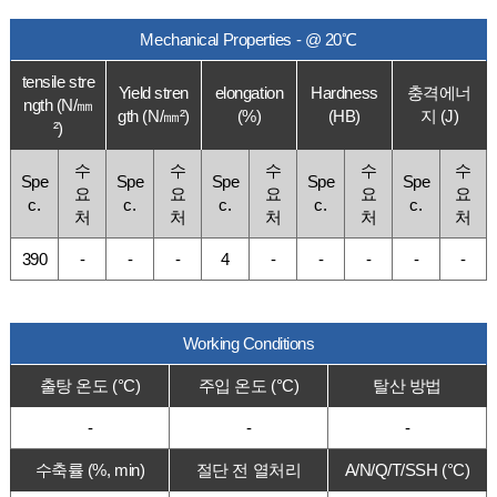
Mechanical Properties - @ 20℃
tensile stre
Yield stren
elongation
Hardness
충격에너
ngth (N/㎜
gth (N/㎜²)
(%)
(HB)
지 (J)
²)
수
수
수
수
수
Spe
Spe
Spe
Spe
Spe
요
요
요
요
요
c.
c.
c.
c.
c.
처
처
처
처
처
390
-
-
-
4
-
-
-
-
-
Working Conditions
출탕 온도 (°C)
주입 온도 (°C)
탈산 방법
-
-
-
수축률 (%, min)
절단 전 열처리
A/N/Q/T/SSH (°C)