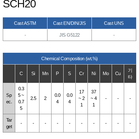
SCH20
Cast ASTM
Cast EN/DIN/JIS
Cast UNS
-
JIS G5122
-
Chemical Composition (wt.%)
기
C
Si
Mn
P
S
Cr
Ni
Mo
Cu
타
0.3
17
37
Sp
5 ~
0.0
0.0
2.5
2
~ 2
~ 4
-
-
-
ec.
0.7
4
4
1
1
5
Tar
-
-
-
-
-
-
-
-
-
-
get