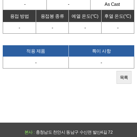
-
-
As Cast
용접 방법
용접봉 종류
예열 온도(°C)
후열 온도(°C)
-
-
-
-
적용 제품
특이 사항
-
-
목록
본사 :
충청남도 천안시 동남구 수신면 발산4길 72