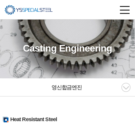
Casting Engineering
영신합금엔진
Heat Resistant Steel