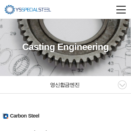
Casting Engineering
영신합금엔진
Carbon Steel