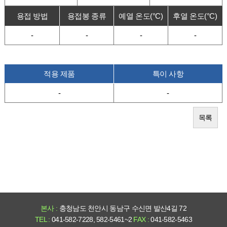
용접 방법
용접봉 종류
예열 온도(°C)
후열 온도(°C)
-
-
-
-
적용 제품
특이 사항
-
-
목록
본사 :
충청남도 천안시 동남구 수신면 발산4길 72
TEL :
041-582-7228, 582-5461~2
FAX :
041-582-5463