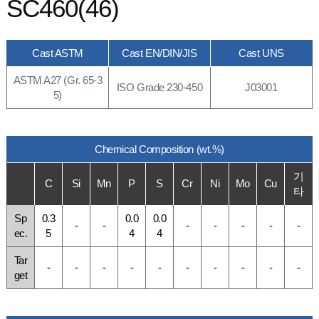
SC460(46)
Cast ASTM
Cast EN/DIN/JIS
Cast UNS
ASTM A27 (Gr. 65-3
ISO Grade 230-450
J03001
5)
Chemical Composition (wt.%)
기
C
Si
Mn
P
S
Cr
Ni
Mo
Cu
타
Sp
0.3
0.0
0.0
-
-
-
-
-
-
-
ec.
5
4
4
Tar
-
-
-
-
-
-
-
-
-
-
get