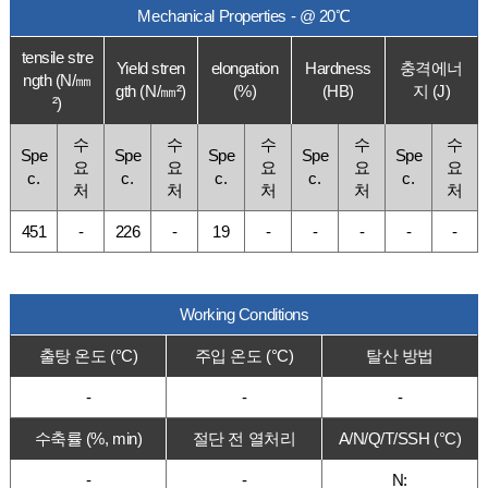
Mechanical Properties - @ 20℃
tensile stre
Yield stren
elongation
Hardness
충격에너
ngth (N/㎜
gth (N/㎜²)
(%)
(HB)
지 (J)
²)
수
수
수
수
수
Spe
Spe
Spe
Spe
Spe
요
요
요
요
요
c.
c.
c.
c.
c.
처
처
처
처
처
451
-
226
-
19
-
-
-
-
-
Working Conditions
출탕 온도 (°C)
주입 온도 (°C)
탈산 방법
-
-
-
수축률 (%, min)
절단 전 열처리
A/N/Q/T/SSH (°C)
-
-
N: