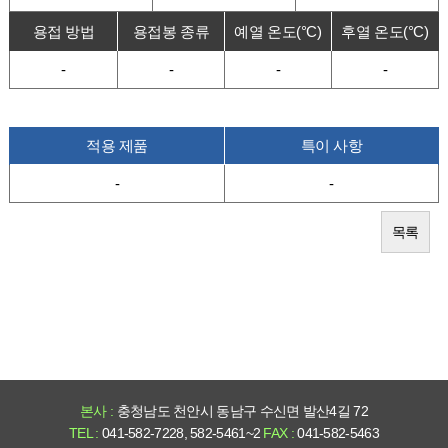
용접 방법
용접봉 종류
예열 온도(°C)
후열 온도(°C)
-
-
-
-
적용 제품
특이 사항
-
-
목록
본사 :
충청남도 천안시 동남구 수신면 발산4길 72
TEL :
041-582-7228, 582-5461~2
FAX :
041-582-5463