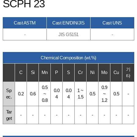
SCPH 23
Cast ASTM
Cast EN/DIN/JIS
Cast UNS
-
JIS G5151
-
Chemical Composition (wt.%)
기
C
Si
Mn
P
S
Cr
Ni
Mo
Cu
타
0.5
0.9
Sp
0.0
0.0
1 ~
0.2
0.6
~
0.5
~
0.5
-
ec.
4
4
1.5
0.8
1.2
Tar
-
-
-
-
-
-
-
-
-
-
get