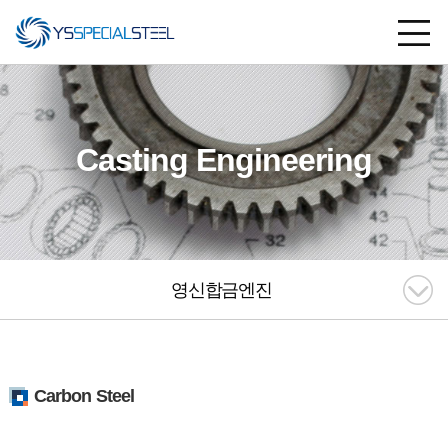
Casting Engineering
영신합금엔진
Carbon Steel