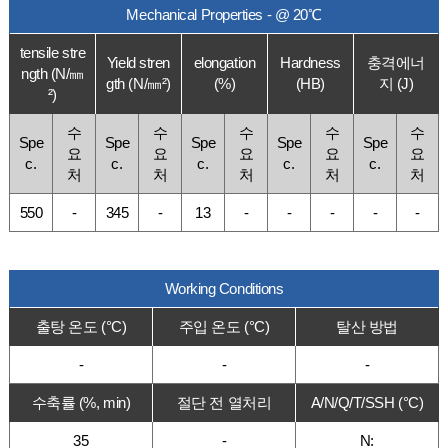
Mechanical Properties - @ 20℃
tensile stre
Yield stren
elongation
Hardness
충격에너
ngth (N/㎜
gth (N/㎜²)
(%)
(HB)
지 (J)
²)
수
수
수
수
수
Spe
Spe
Spe
Spe
Spe
요
요
요
요
요
c.
c.
c.
c.
c.
처
처
처
처
처
550
-
345
-
13
-
-
-
-
-
Working Conditions
출탕 온도 (°C)
주입 온도 (°C)
탈산 방법
-
-
-
수축률 (%, min)
절단 전 열처리
A/N/Q/T/SSH (°C)
35
-
N: