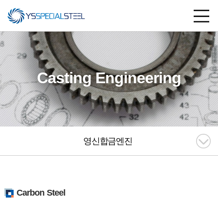
Casting Engineering
영신합금엔진
Carbon Steel