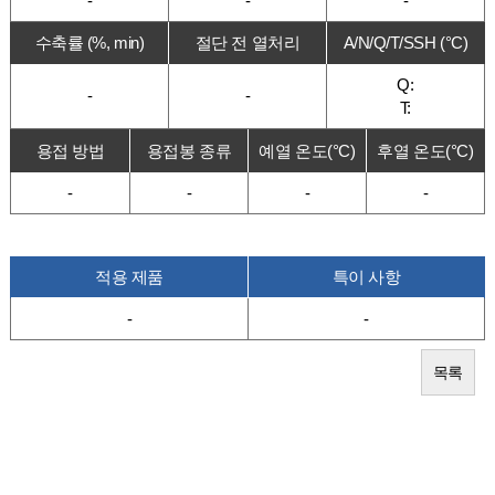
-
-
-
수축률 (%, min)
절단 전 열처리
A/N/Q/T/SSH (°C)
Q:
-
-
T:
용접 방법
용접봉 종류
예열 온도(°C)
후열 온도(°C)
-
-
-
-
적용 제품
특이 사항
-
-
목록