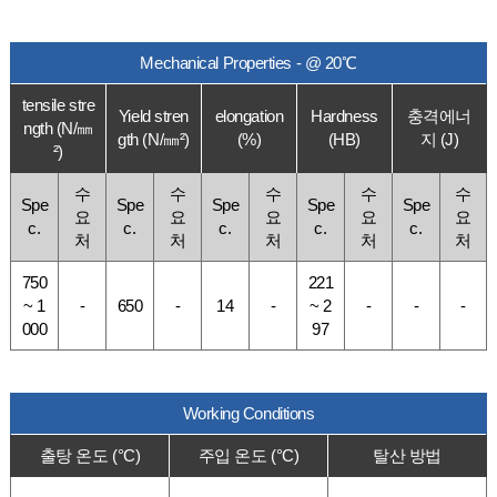
Mechanical Properties - @ 20℃
tensile stre
Yield stren
elongation
Hardness
충격에너
ngth (N/㎜
gth (N/㎜²)
(%)
(HB)
지 (J)
²)
수
수
수
수
수
Spe
Spe
Spe
Spe
Spe
요
요
요
요
요
c.
c.
c.
c.
c.
처
처
처
처
처
750
221
~ 1
-
650
-
14
-
~ 2
-
-
-
000
97
Working Conditions
출탕 온도 (°C)
주입 온도 (°C)
탈산 방법