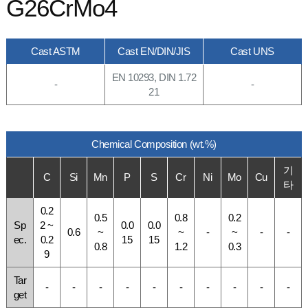
G26CrMo4
Cast ASTM
Cast EN/DIN/JIS
Cast UNS
EN 10293, DIN 1.72
-
-
21
Chemical Composition (wt.%)
기
C
Si
Mn
P
S
Cr
Ni
Mo
Cu
타
0.2
0.5
0.8
0.2
Sp
2 ~
0.0
0.0
0.6
~
~
-
~
-
-
ec.
0.2
15
15
0.8
1.2
0.3
9
Tar
-
-
-
-
-
-
-
-
-
-
get