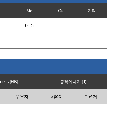
i
Mo
Cu
기타
0.15
-
-
-
-
-
ness (HB)
충격에너지 (J)
수요처
Spec.
수요처
-
-
-