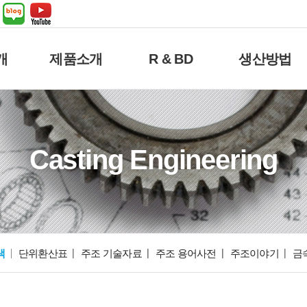
개
제품소개
R & BD
생산방법
Casting Engineering
색
단위환산표
주조 기술자료
주조 용어사전
주조이야기
금