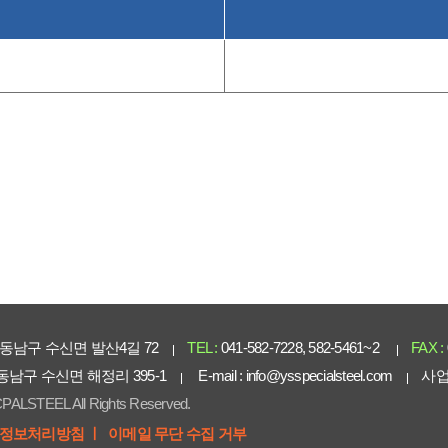
동남구 수신면 발산4길 72
TEL :
041-582-7228, 582-5461~2
FAX :
 동남구 수신면 해정리 395-1
E-mail :
info@ysspecialsteel.com
사업
PALSTEEL All Rights Reserved.
정보처리방침 ㅣ
이메일 무단 수집 거부