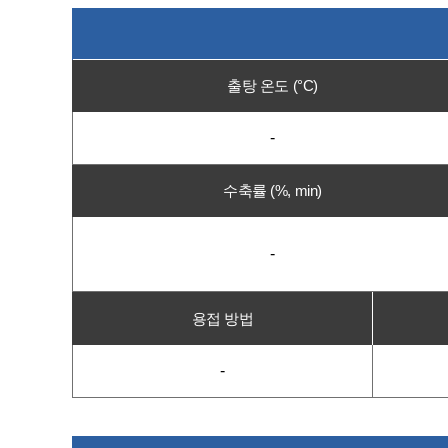
출탕 온도 (°C)
-
수축률 (%, min)
-
용접 방법
-