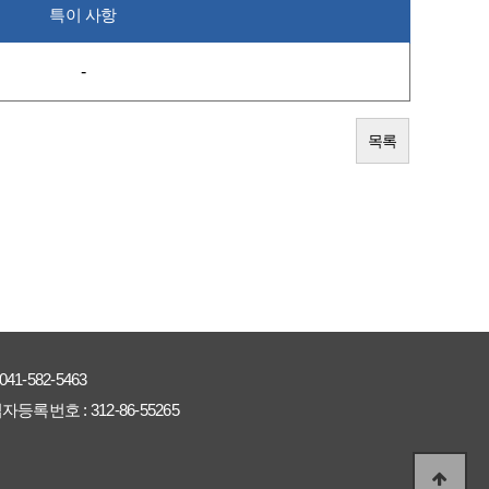
특이 사항
-
목록
041-582-5463
자등록번호 :
312-86-55265