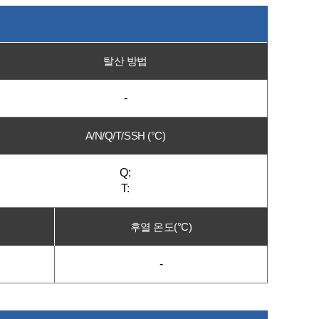
탈산 방법
-
A/N/Q/T/SSH (°C)
Q:
T:
후열 온도(°C)
-