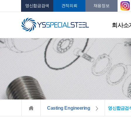
영신합금검색
견적의뢰
채용정보
회사소
Casting Engineering
영신합금검