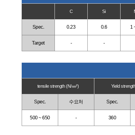
C
Si
Spec.
0.23
0.6
1 
Target
-
-
tensile strength (N/㎜²)
Yield strengt
Spec.
수요처
Spec.
500 ~ 650
-
360