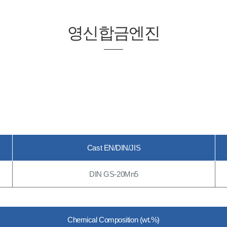
영신합금엔진
Cast EN/DIN/JIS
DIN GS-20Mn5
Chemical Composition (wt.%)