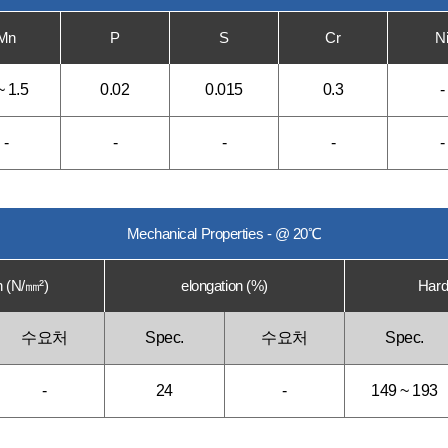
Mn
P
S
Cr
N
~ 1.5
0.02
0.015
0.3
-
-
-
-
-
-
Mechanical Properties - @ 20℃
h (N/㎜²)
elongation (%)
Hard
수요처
Spec.
수요처
Spec.
-
24
-
149 ~ 193