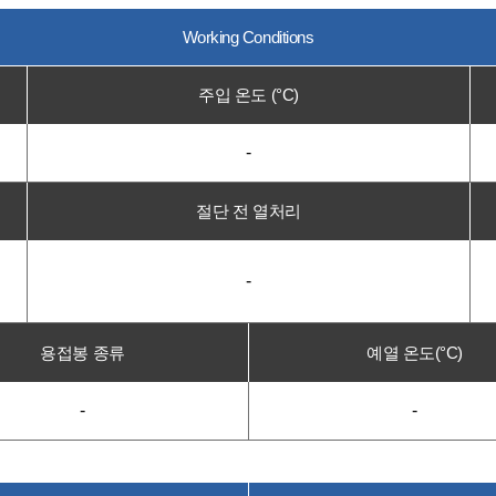
Working Conditions
주입 온도 (°C)
-
절단 전 열처리
-
용접봉 종류
예열 온도(°C)
-
-