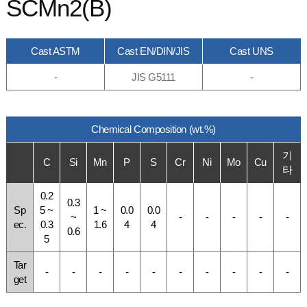
SCMn2(B)
Cast ASTM
Cast EN/DIN/JIS
Cast UNS
-
JIS G5111
-
Chemical Composition (wt.%)
기
C
Si
Mn
P
S
Cr
Ni
Mo
Cu
타
0.2
0.3
Sp
5 ~
1 ~
0.0
0.0
~
-
-
-
-
-
ec.
0.3
1.6
4
4
0.6
5
Tar
-
-
-
-
-
-
-
-
-
-
get