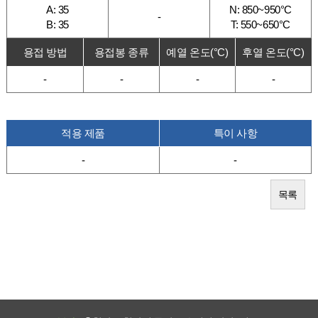
A: 35
N: 850~950°C
-
B: 35
T: 550~650°C
용접 방법
용접봉 종류
예열 온도(°C)
후열 온도(°C)
-
-
-
-
적용 제품
특이 사항
-
-
목록