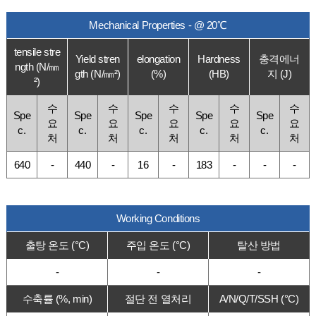
Mechanical Properties - @ 20℃
tensile stre
Yield stren
elongation
Hardness
충격에너
ngth (N/㎜
gth (N/㎜²)
(%)
(HB)
지 (J)
²)
수
수
수
수
수
Spe
Spe
Spe
Spe
Spe
요
요
요
요
요
c.
c.
c.
c.
c.
처
처
처
처
처
640
-
440
-
16
-
183
-
-
-
Working Conditions
출탕 온도 (°C)
주입 온도 (°C)
탈산 방법
-
-
-
수축률 (%, min)
절단 전 열처리
A/N/Q/T/SSH (°C)