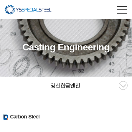
Casting Engineering
영신합금엔진
Carbon Steel