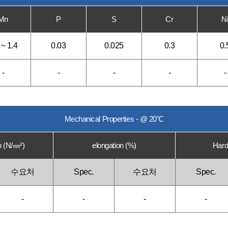
Mn
P
S
Cr
N
 ~ 1.4
0.03
0.025
0.3
0.
-
-
-
-
-
Mechanical Properties - @ 20℃
h (N/㎜²)
elongation (%)
Hard
수요처
Spec.
수요처
Spec.
-
-
-
-