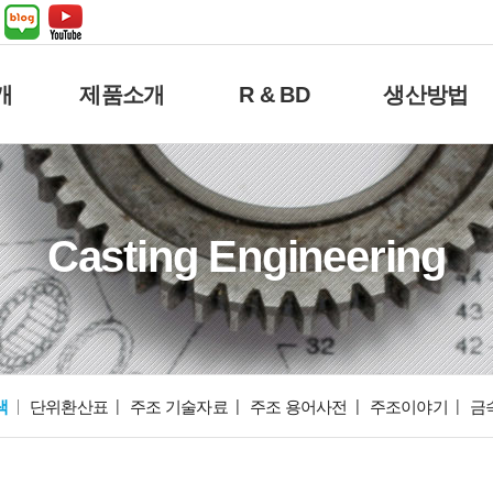
개
제품소개
R & BD
생산방법
Casting Engineering
색
단위환산표
주조 기술자료
주조 용어사전
주조이야기
금