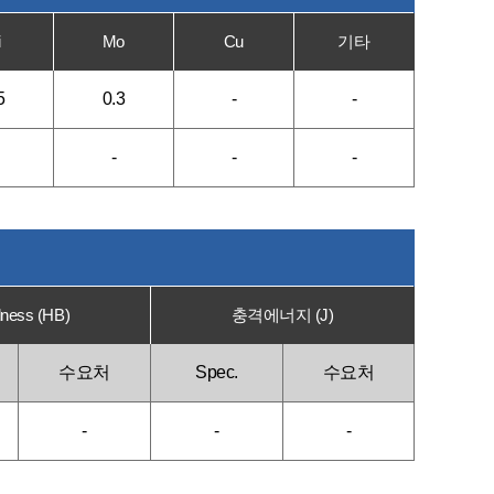
i
Mo
Cu
기타
5
0.3
-
-
-
-
-
ness (HB)
충격에너지 (J)
수요처
Spec.
수요처
-
-
-