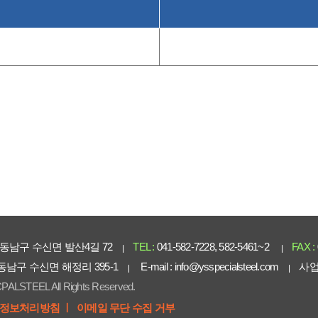
동남구 수신면 발산4길 72
TEL :
041-582-7228, 582-5461~2
FAX :
 동남구 수신면 해정리 395-1
E-mail :
info@ysspecialsteel.com
사업
PALSTEEL All Rights Reserved.
정보처리방침 ㅣ
이메일 무단 수집 거부