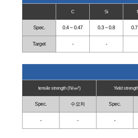
C
Si
Spec.
0.4 ~ 0.47
0.3 ~ 0.8
0.7
Target
-
-
tensile strength (N/㎜²)
Yield strengt
Spec.
수요처
Spec.
-
-
-