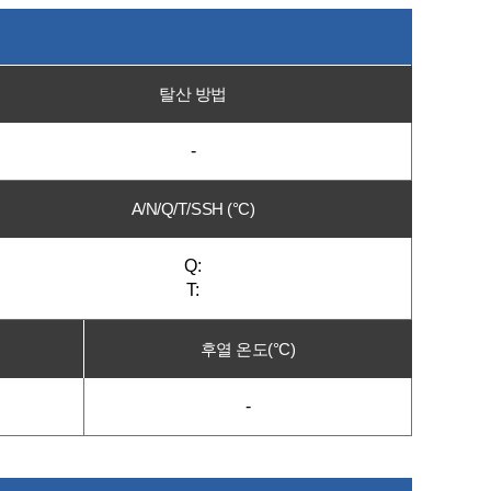
탈산 방법
-
A/N/Q/T/SSH (°C)
Q:
T:
후열 온도(°C)
-