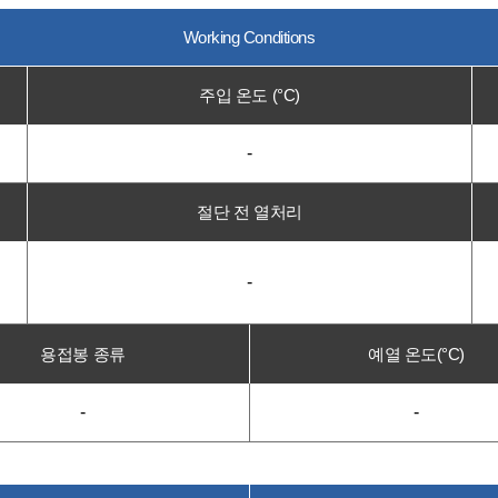
Working Conditions
주입 온도 (°C)
-
절단 전 열처리
-
용접봉 종류
예열 온도(°C)
-
-