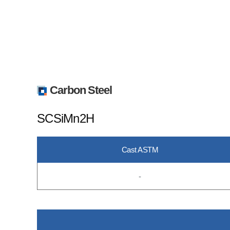
Carbon Steel
SCSiMn2H
Cast ASTM
-