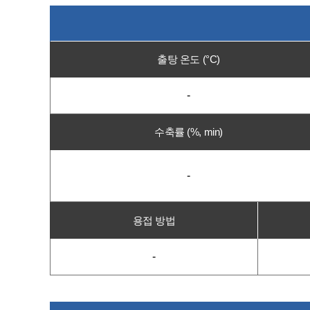
출탕 온도 (°C)
-
수축률 (%, min)
-
용접 방법
-