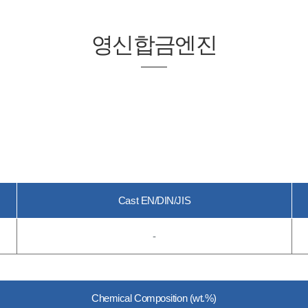
영신합금엔진
Cast EN/DIN/JIS
-
Chemical Composition (wt.%)