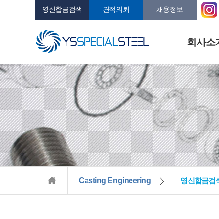
영신합금검색
견적의뢰
채용정보
회사소
Casting Engineering
영신합금검