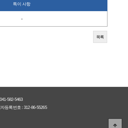
특이 사항
-
목록
041-582-5463
자등록번호 :
312-86-55265