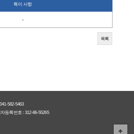
특이 사항
-
목록
041-582-5463
자등록번호 :
312-86-55265