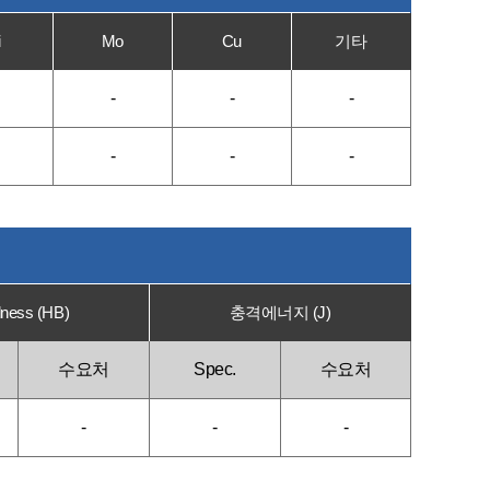
i
Mo
Cu
기타
-
-
-
-
-
-
ness (HB)
충격에너지 (J)
수요처
Spec.
수요처
-
-
-