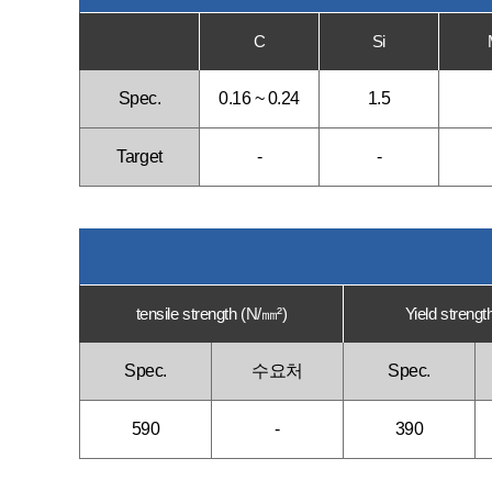
C
Si
Spec.
0.16 ~ 0.24
1.5
Target
-
-
tensile strength (N/㎜²)
Yield strengt
Spec.
수요처
Spec.
590
-
390