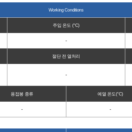
Working Conditions
주입 온도 (°C)
-
절단 전 열처리
-
용접봉 종류
예열 온도(°C)
-
-