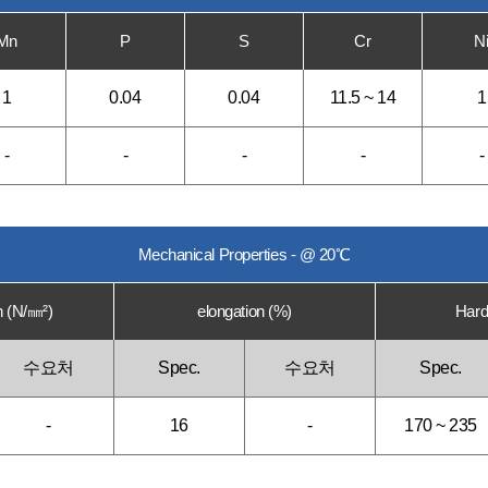
Mn
P
S
Cr
N
1
0.04
0.04
11.5 ~ 14
1
-
-
-
-
-
Mechanical Properties - @ 20℃
h (N/㎜²)
elongation (%)
Hard
수요처
Spec.
수요처
Spec.
-
16
-
170 ~ 235