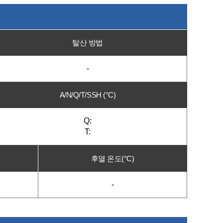
탈산 방법
-
A/N/Q/T/SSH (°C)
Q:
T:
후열 온도(°C)
-