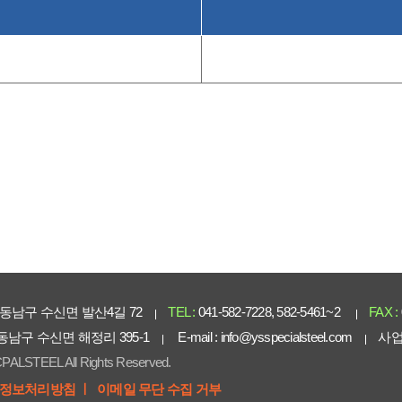
동남구 수신면 발산4길 72
TEL :
041-582-7228, 582-5461~2
FAX :
 동남구 수신면 해정리 395-1
E-mail :
info@ysspecialsteel.com
사업
PALSTEEL All Rights Reserved.
정보처리방침 ㅣ
이메일 무단 수집 거부