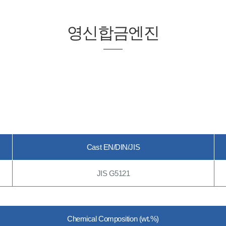
영신합금엔진
Cast EN/DIN/JIS
JIS G5121
Chemical Composition (wt.%)