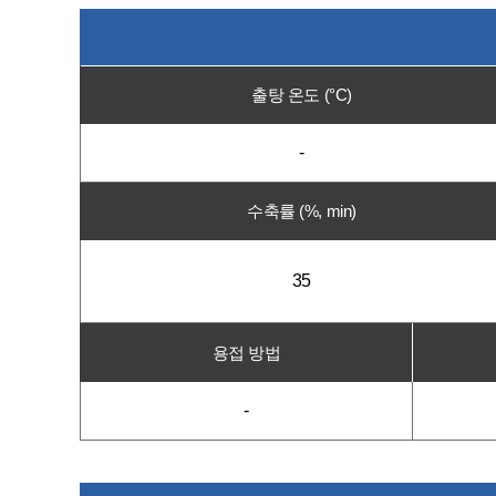
출탕 온도 (°C)
-
수축률 (%, min)
35
용접 방법
-