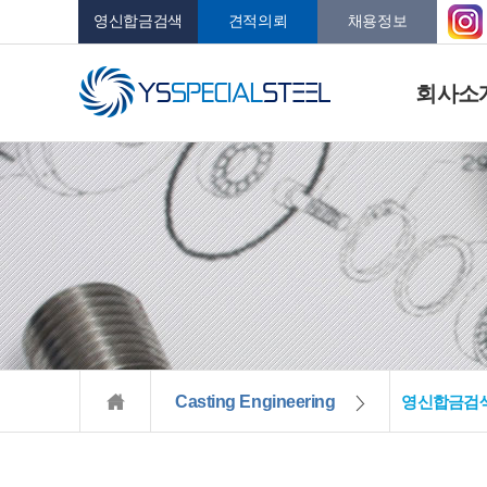
영신합금검색
견적의뢰
채용정보
회사소
Casting Engineering
영신합금검