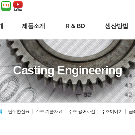
개
제품소개
R & BD
생산방법
Casting Engineering
색
단위환산표
주조 기술자료
주조 용어사전
주조이야기
금