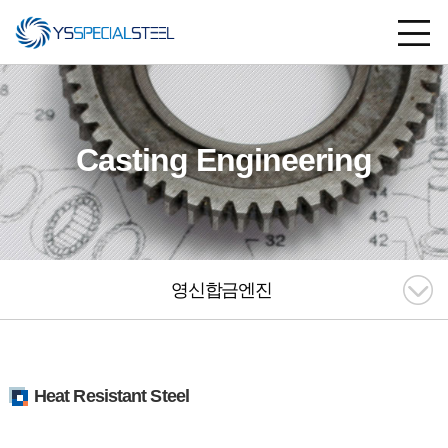
Casting Engineering
영신합금엔진
Heat Resistant Steel