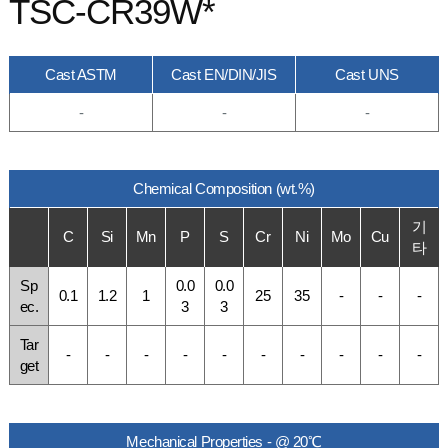
TSC-CR39W*
Cast ASTM
Cast EN/DIN/JIS
Cast UNS
-
-
-
Chemical Composition (wt.%)
기
C
Si
Mn
P
S
Cr
Ni
Mo
Cu
타
Sp
0.0
0.0
0.1
1.2
1
25
35
-
-
-
ec.
3
3
Tar
-
-
-
-
-
-
-
-
-
-
get
Mechanical Properties - @ 20℃