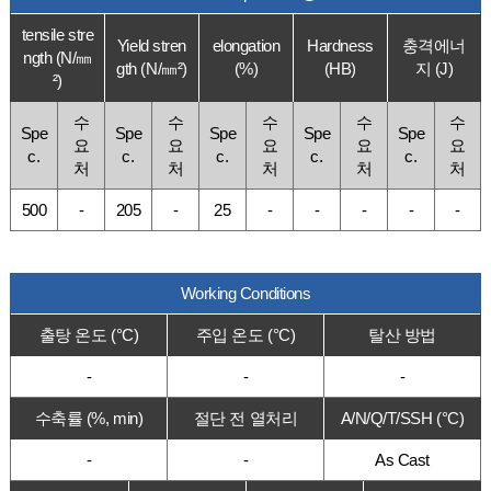
tensile stre
Yield stren
elongation
Hardness
충격에너
ngth (N/㎜
gth (N/㎜²)
(%)
(HB)
지 (J)
²)
수
수
수
수
수
Spe
Spe
Spe
Spe
Spe
요
요
요
요
요
c.
c.
c.
c.
c.
처
처
처
처
처
500
-
205
-
25
-
-
-
-
-
Working Conditions
출탕 온도 (°C)
주입 온도 (°C)
탈산 방법
-
-
-
수축률 (%, min)
절단 전 열처리
A/N/Q/T/SSH (°C)
-
-
As Cast