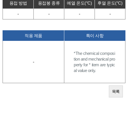
용접 방법
용접봉 종류
예열 온도(°C)
후열 온도(°C)
-
-
-
-
적용 제품
특이 사항
*The chemical composi
tion and mechanical pro
-
perty for * item are typic
al value only.
목록