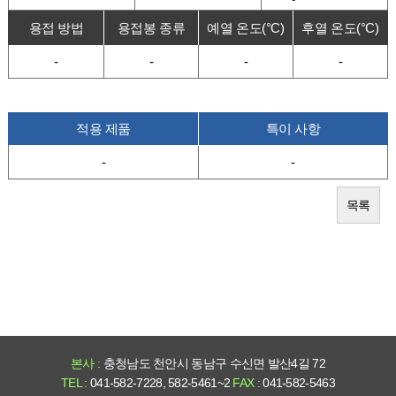
용접 방법
용접봉 종류
예열 온도(°C)
후열 온도(°C)
-
-
-
-
적용 제품
특이 사항
-
-
목록
본사 :
충청남도 천안시 동남구 수신면 발산4길 72
TEL :
041-582-7228, 582-5461~2
FAX :
041-582-5463