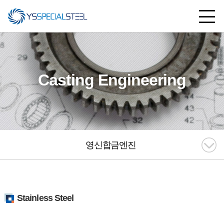
Casting Engineering
영신합금엔진
Stainless Steel