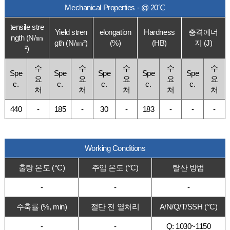
Mechanical Properties - @ 20℃
tensile stre
Yield stren
elongation
Hardness
충격에너
ngth (N/㎜
gth (N/㎜²)
(%)
(HB)
지 (J)
²)
수
수
수
수
수
Spe
Spe
Spe
Spe
Spe
요
요
요
요
요
c.
c.
c.
c.
c.
처
처
처
처
처
440
-
185
-
30
-
183
-
-
-
Working Conditions
출탕 온도 (°C)
주입 온도 (°C)
탈산 방법
-
-
-
수축률 (%, min)
절단 전 열처리
A/N/Q/T/SSH (°C)
-
-
Q: 1030~1150