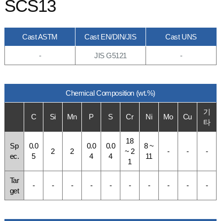
SCS13
Cast ASTM
Cast EN/DIN/JIS
Cast UNS
-
JIS G5121
-
Chemical Composition (wt.%)
기
C
Si
Mn
P
S
Cr
Ni
Mo
Cu
타
18
Sp
0.0
0.0
0.0
8 ~
2
2
~ 2
-
-
-
ec.
5
4
4
11
1
Tar
-
-
-
-
-
-
-
-
-
-
get