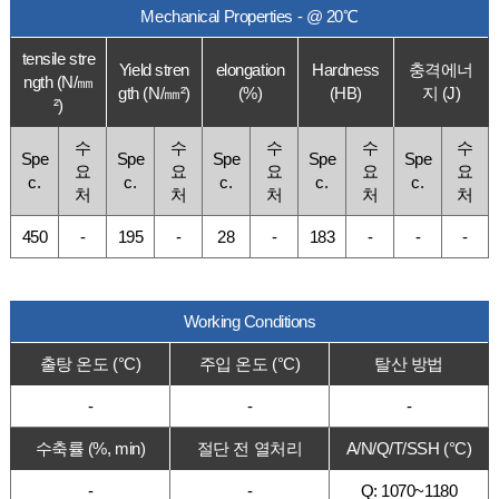
Mechanical Properties - @ 20℃
tensile stre
Yield stren
elongation
Hardness
충격에너
ngth (N/㎜
gth (N/㎜²)
(%)
(HB)
지 (J)
²)
수
수
수
수
수
Spe
Spe
Spe
Spe
Spe
요
요
요
요
요
c.
c.
c.
c.
c.
처
처
처
처
처
450
-
195
-
28
-
183
-
-
-
Working Conditions
출탕 온도 (°C)
주입 온도 (°C)
탈산 방법
-
-
-
수축률 (%, min)
절단 전 열처리
A/N/Q/T/SSH (°C)
-
-
Q: 1070~1180