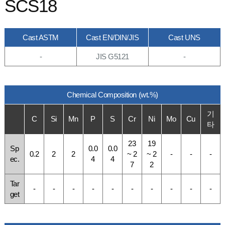
SCS18
Cast ASTM
Cast EN/DIN/JIS
Cast UNS
-
JIS G5121
-
Chemical Composition (wt.%)
기
C
Si
Mn
P
S
Cr
Ni
Mo
Cu
타
23
19
Sp
0.0
0.0
0.2
2
2
~ 2
~ 2
-
-
-
ec.
4
4
7
2
Tar
-
-
-
-
-
-
-
-
-
-
get