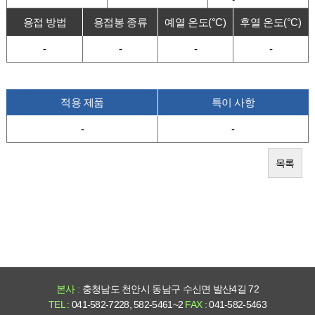
용접 방법
용접봉 종류
예열 온도(°C)
후열 온도(°C)
-
-
-
-
적용 제품
특이 사항
-
-
목록
본사 :
충청남도 천안시 동남구 수신면 발산4길 72
TEL :
041-582-7228, 582-5461~2
FAX :
041-582-5463