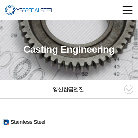
Casting Engineering
영신합금엔진
Stainless Steel