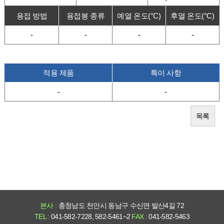
용접 방법
용접봉 종류
예열 온도(°C)
후열 온도(°C)
-
-
-
-
적용 제품
특이 사항
-
-
목록
본사 :
충청남도 천안시 동남구 수신면 발산4길 72
TEL :
041-582-7228, 582-5461~2
FAX :
041-582-5463