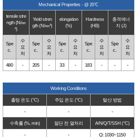
Mechanical Properties - @ 20℃
tensile stre
Yield stren
elongation
Hardness
충격에너
ngth (N/㎜
gth (N/㎜²)
(%)
(HB)
지 (J)
²)
수
수
수
수
수
Spe
Spe
Spe
Spe
Spe
요
요
요
요
요
c.
c.
c.
c.
c.
처
처
처
처
처
480
-
205
-
33
-
183
-
-
-
Working Conditions
출탕 온도 (°C)
주입 온도 (°C)
탈산 방법
-
-
-
수축률 (%, min)
절단 전 열처리
A/N/Q/T/SSH (°C)
-
-
Q: 1030~1150