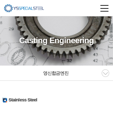
Casting Engineering
영신합금엔진
Stainless Steel