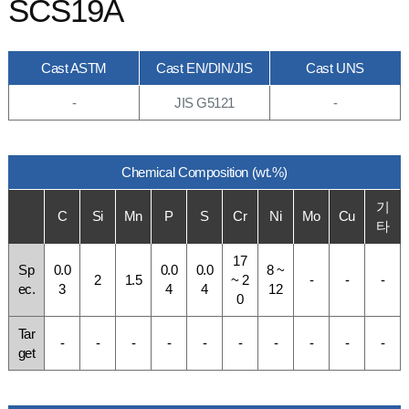
SCS19A
Cast ASTM
Cast EN/DIN/JIS
Cast UNS
-
JIS G5121
-
Chemical Composition (wt.%)
기
C
Si
Mn
P
S
Cr
Ni
Mo
Cu
타
17
Sp
0.0
0.0
0.0
8 ~
2
1.5
~ 2
-
-
-
ec.
3
4
4
12
0
Tar
-
-
-
-
-
-
-
-
-
-
get