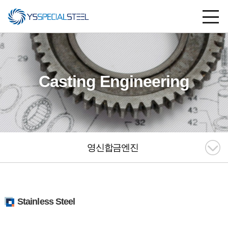
Casting Engineering
영신합금엔진
Stainless Steel