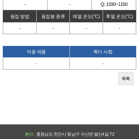
-
-
Q: 1030~1150
용접 방법
용접봉 종류
예열 온도(°C)
후열 온도(°C)
-
-
-
-
적용 제품
특이 사항
-
-
목록
본사 :
충청남도 천안시 동남구 수신면 발산4길 72