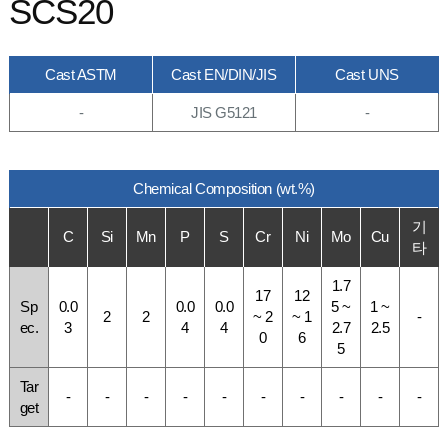
SCS20
Cast ASTM
Cast EN/DIN/JIS
Cast UNS
-
JIS G5121
-
Chemical Composition (wt.%)
기
C
Si
Mn
P
S
Cr
Ni
Mo
Cu
타
1.7
17
12
Sp
0.0
0.0
0.0
5 ~
1 ~
2
2
~ 2
~ 1
-
ec.
3
4
4
2.7
2.5
0
6
5
Tar
-
-
-
-
-
-
-
-
-
-
get