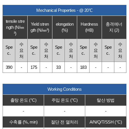
Mechanical Properties - @ 20℃
tensile stre
Yield stren
elongation
Hardness
충격에너
ngth (N/㎜
gth (N/㎜²)
(%)
(HB)
지 (J)
²)
수
수
수
수
수
Spe
Spe
Spe
Spe
Spe
요
요
요
요
요
c.
c.
c.
c.
c.
처
처
처
처
처
390
-
175
-
33
-
183
-
-
-
Working Conditions
출탕 온도 (°C)
주입 온도 (°C)
탈산 방법
-
-
-
수축률 (%, min)
절단 전 열처리
A/N/Q/T/SSH (°C)