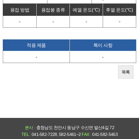
용접 방법
용접봉 종류
예열 온도(°C)
후열 온도(°C)
-
-
-
-
적용 제품
특이 사항
-
-
목록
본사 :
충청남도 천안시 동남구 수신면 발산4길 72
TEL :
041-582-7228, 582-5461~2
FAX :
041-582-5463