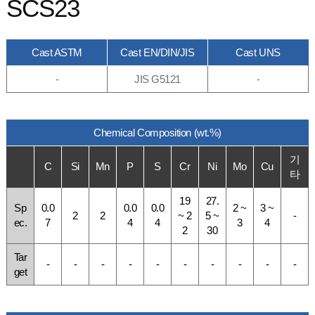
SCS23
Cast ASTM
Cast EN/DIN/JIS
Cast UNS
-
JIS G5121
-
Chemical Composition (wt.%)
기
C
Si
Mn
P
S
Cr
Ni
Mo
Cu
타
19
27.
Sp
0.0
0.0
0.0
2 ~
3 ~
2
2
~ 2
5 ~
-
ec.
7
4
4
3
4
2
30
Tar
-
-
-
-
-
-
-
-
-
-
get