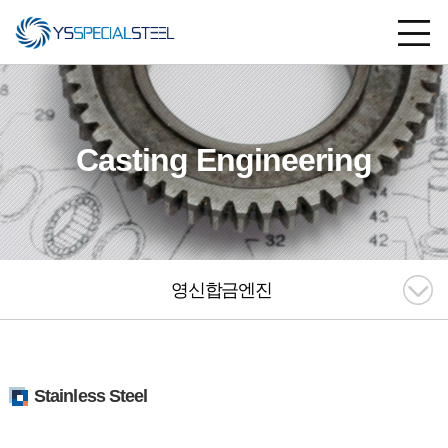
Casting Engineering
영신합금엔진
Stainless Steel