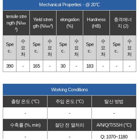
Mechanical Properties - @ 20℃
tensile stre
Yield stren
elongation
Hardness
충격에너
ngth (N/㎜
gth (N/㎜²)
(%)
(HB)
지 (J)
²)
수
수
수
수
수
Spe
Spe
Spe
Spe
Spe
요
요
요
요
요
c.
c.
c.
c.
c.
처
처
처
처
처
390
-
165
-
30
-
183
-
-
-
Working Conditions
출탕 온도 (°C)
주입 온도 (°C)
탈산 방법
-
-
-
수축률 (%, min)
절단 전 열처리
A/N/Q/T/SSH (°C)
-
-
Q: 1070~1180