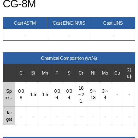
CG-8M
Cast ASTM
Cast EN/DIN/JIS
Cast UNS
-
-
-
Chemical Composition (wt.%)
기
C
Si
Mn
P
S
Cr
Ni
Mo
Cu
타
18
Sp
0.0
0.0
0.0
9 ~
3 ~
1.5
1.5
~ 2
-
-
ec.
8
4
4
13
4
1
Tar
-
-
-
-
-
-
-
-
-
-
get