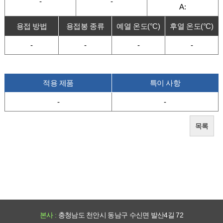
-
-
A:
용접 방법
용접봉 종류
예열 온도(°C)
후열 온도(°C)
-
-
-
-
적용 제품
특이 사항
-
-
목록
본사 :
충청남도 천안시 동남구 수신면 발산4길 72