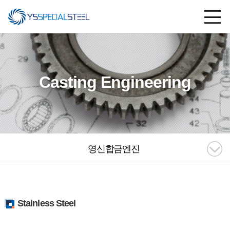
Casting Engineering
영신합금엔진
Stainless Steel