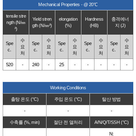
Mechanical Properties - @ 20℃
tensile stre
Yield stren
elongation
Hardness
충격에너
ngth (N/㎜
gth (N/㎜²)
(%)
(HB)
지 (J)
²)
수
수
수
수
수
Spe
Spe
Spe
Spe
Spe
요
요
요
요
요
c.
c.
c.
c.
c.
처
처
처
처
처
520
-
240
-
25
-
-
-
-
-
Working Conditions
출탕 온도 (°C)
주입 온도 (°C)
탈산 방법
-
-
-
수축률 (%, min)
절단 전 열처리
A/N/Q/T/SSH (°C)
N: