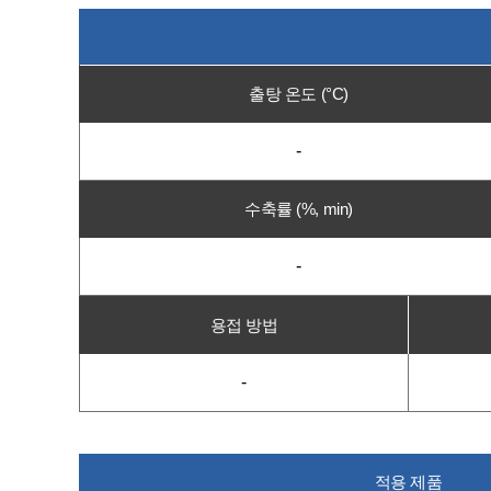
출탕 온도 (°C)
-
수축률 (%, min)
-
용접 방법
-
적용 제품