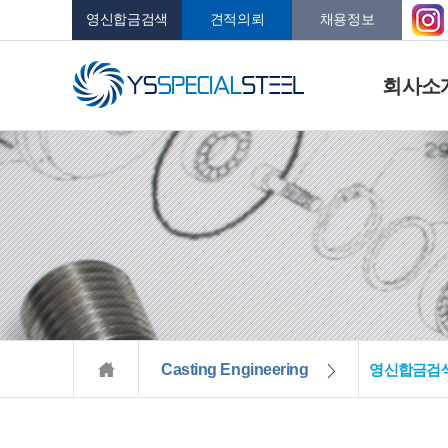
영신합금검색
견적의뢰
채용정보
회사소
Casting Engineering
영신합금검