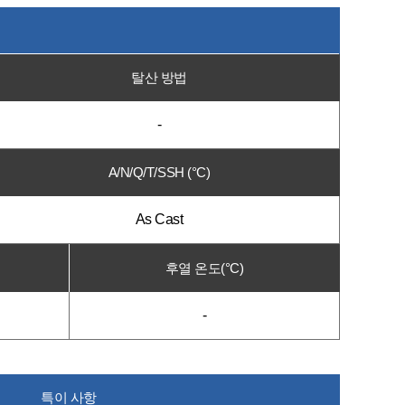
탈산 방법
-
A/N/Q/T/SSH (°C)
As Cast
후열 온도(°C)
-
특이 사항