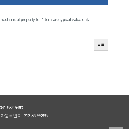
chanical property for * item are typical value only.
목록
041-582-5463
자등록번호 :
312-86-55265