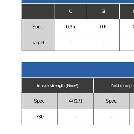
C
Si
Spec.
0.35
0.6
Target
-
-
tensile strength (N/㎜²)
Yield strengt
Spec.
수요처
Spec.
730
-
-