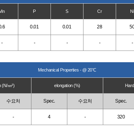
Mn
P
S
Cr
N
0.6
0.01
0.01
28
5
-
-
-
-
-
Mechanical Properties - @ 20℃
h (N/㎜²)
elongation (%)
Hard
수요처
Spec.
수요처
Spec.
-
4
-
320