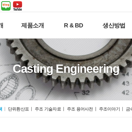
개
제품소개
R & BD
생산방법
Casting Engineering
색
단위환산표
주조 기술자료
주조 용어사전
주조이야기
금