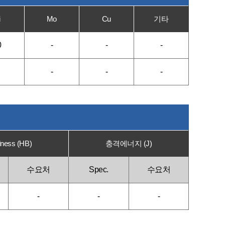
i
Mo
Cu
기타
0
-
-
-
-
-
-
ness (HB)
충격에너지 (J)
수요처
Spec.
수요처
-
-
-