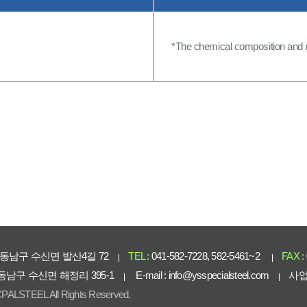
*The chemical composition and me
동남구 수신면 발산4길 72
TEL :
041-582-7228, 582-5461~2
FAX :
 동남구 수신면 해정리 395-1
E-mail :
info@ysspecialsteel.com
사업
PALSTEEL All Rights Reserved.