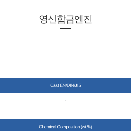
영신합금엔진
Cast EN/DIN/JIS
-
Chemical Composition (wt.%)