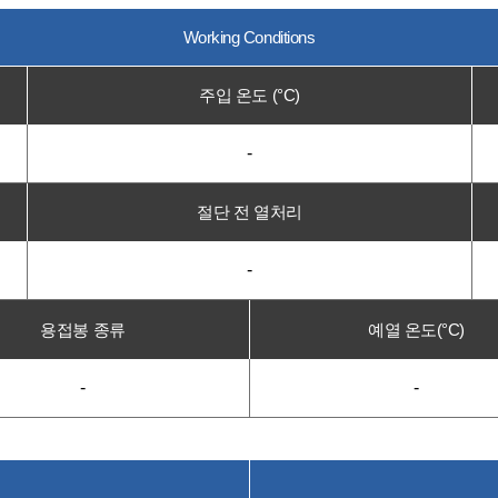
Working Conditions
주입 온도 (°C)
-
절단 전 열처리
-
용접봉 종류
예열 온도(°C)
-
-