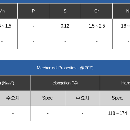
Mn
P
S
Cr
N
 ~ 1.5
-
0.12
1.5 ~ 2.5
18 ~
-
-
-
-
-
Mechanical Properties - @ 20℃
h (N/㎜²)
elongation (%)
Hard
수요처
Spec.
수요처
Spec.
-
-
-
118 ~ 174