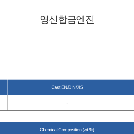
영신합금엔진
Cast EN/DIN/JIS
-
Chemical Composition (wt.%)