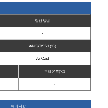
탈산 방법
-
A/N/Q/T/SSH (°C)
As Cast
후열 온도(°C)
-
특이 사항