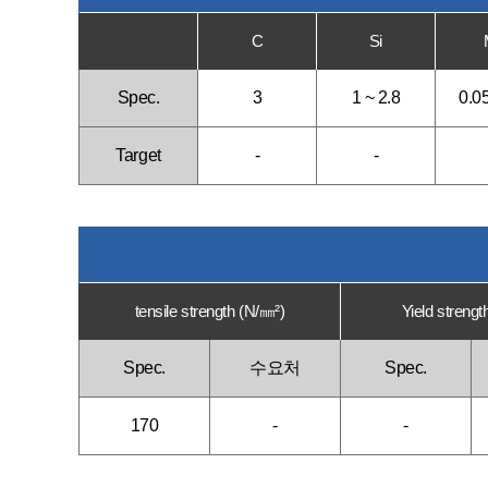
C
Si
Spec.
3
1 ~ 2.8
0.05
Target
-
-
tensile strength (N/㎜²)
Yield strengt
Spec.
수요처
Spec.
170
-
-