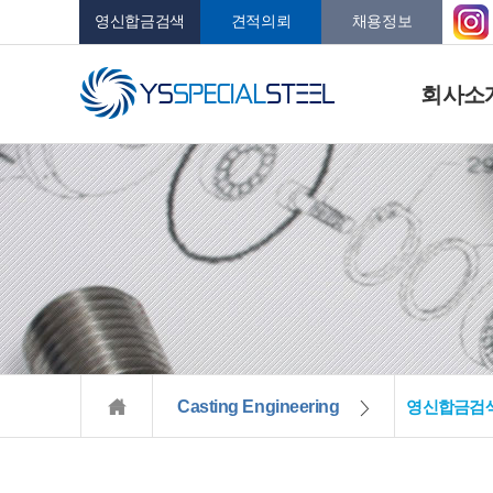
영신합금검색
견적의뢰
채용정보
회사소
Casting Engineering
영신합금검