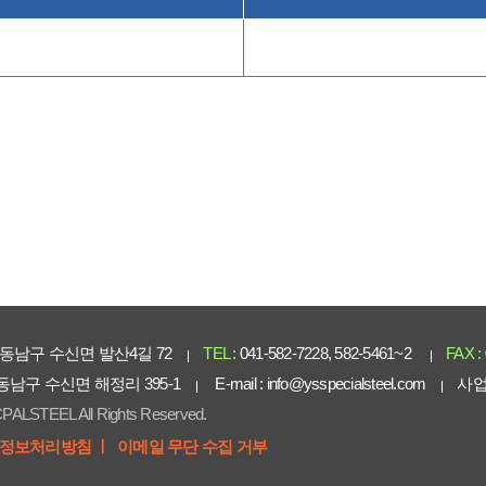
동남구 수신면 발산4길 72
TEL :
041-582-7228, 582-5461~2
FAX :
 동남구 수신면 해정리 395-1
E-mail :
info@ysspecialsteel.com
사업
PALSTEEL All Rights Reserved.
정보처리방침 ㅣ
이메일 무단 수집 거부