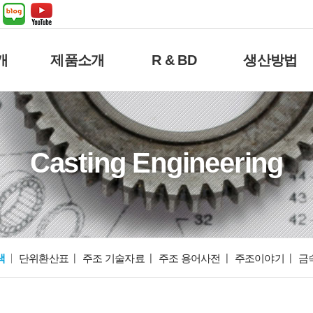
개
제품소개
R & BD
생산방법
Casting Engineering
색
단위환산표
주조 기술자료
주조 용어사전
주조이야기
금