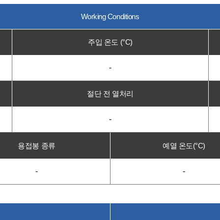
Working Conditions
주입 온도 (°C)
-
절단 전 열처리
-
용접봉 종류
예열 온도(°C)
-
-