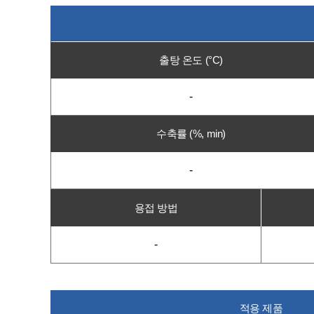
출탕 온도 (°C)
-
수축률 (%, min)
-
용접 방법
-
적용 제품