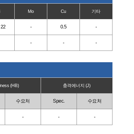
i
Mo
Cu
기타
 22
-
0.5
-
-
-
-
ness (HB)
충격에너지 (J)
수요처
Spec.
수요처
-
-
-