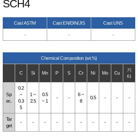
SCH4
Cast ASTM
Cast EN/DIN/JIS
Cast UNS
-
-
-
Chemical Composition (wt.%)
기
C
Si
Mn
P
S
Cr
Ni
Mo
Cu
타
0.2
Sp
~
1 ~
0.5
6 ~
-
-
0.5
-
-
-
ec.
0.3
2.5
~ 1
8
5
Tar
-
-
-
-
-
-
-
-
-
-
get