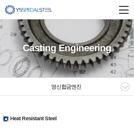
Casting Engineering
영신합금엔진
Heat Resistant Steel