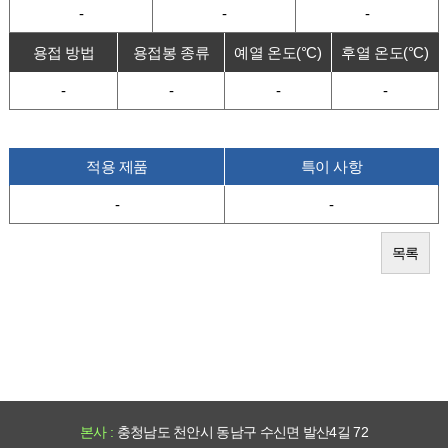
-
-
-
용접 방법
용접봉 종류
예열 온도(°C)
후열 온도(°C)
-
-
-
-
적용 제품
특이 사항
-
-
목록
본사 :
충청남도 천안시 동남구 수신면 발산4길 72