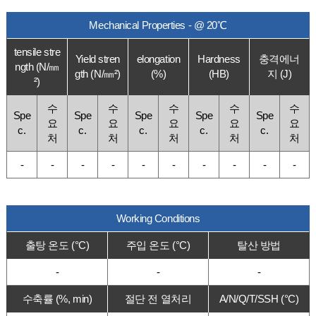
Mechanical Properties - @ 20℃
tensile stre
Yield stren
elongation
Hardness
충격에너
ngth (N/㎜
gth (N/㎜²)
(%)
(HB)
지 (J)
²)
수
수
수
수
수
Spe
Spe
Spe
Spe
Spe
요
요
요
요
요
c.
c.
c.
c.
c.
처
처
처
처
처
-
-
-
-
-
-
-
-
-
-
Working Conditions
출탕 온도 (°C)
주입 온도 (°C)
탈산 방법
-
-
-
수축률 (%, min)
절단 전 열처리
A/N/Q/T/SSH (°C)