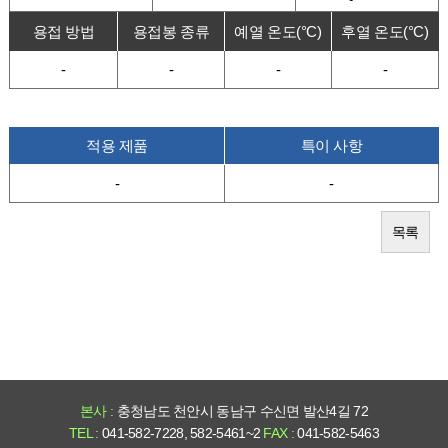
용접 방법
용접봉 종류
예열 온도(°C)
후열 온도(°C)
-
-
-
-
적용 제품
특이 사항
-
-
목록
본사 :
충청남도 천안시 동남구 수신면 발산4길 72
TEL :
041-582-7228, 582-5461~2
FAX :
041-582-5463