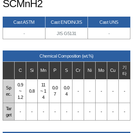
SCMnH2
Cast ASTM
Cast EN/DIN/JIS
Cast UNS
-
JIS G5131
-
Chemical Composition (wt.%)
기
C
Si
Mn
P
S
Cr
Ni
Mo
Cu
타
0.9
11
Sp
0.0
0.0
~
0.8
~ 1
-
-
-
-
-
ec.
7
4
1.2
4
Tar
-
-
-
-
-
-
-
-
-
-
get