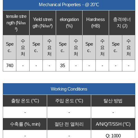
Mechanical Properties - @ 20℃
tensile stre
Yield stren
elongation
Hardness
충격에너
ngth (N/㎜
gth (N/㎜²)
(%)
(HB)
지 (J)
²)
수
수
수
수
수
Spe
Spe
Spe
Spe
Spe
요
요
요
요
요
c.
c.
c.
c.
c.
처
처
처
처
처
740
-
-
-
35
-
-
-
-
-
Working Conditions
출탕 온도 (°C)
주입 온도 (°C)
탈산 방법
-
-
-
수축률 (%, min)
절단 전 열처리
A/N/Q/T/SSH (°C)
-
-
Q: 1000