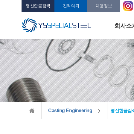
영신합금검색
견적의뢰
채용정보
회사소
Casting Engineering
영신합금검