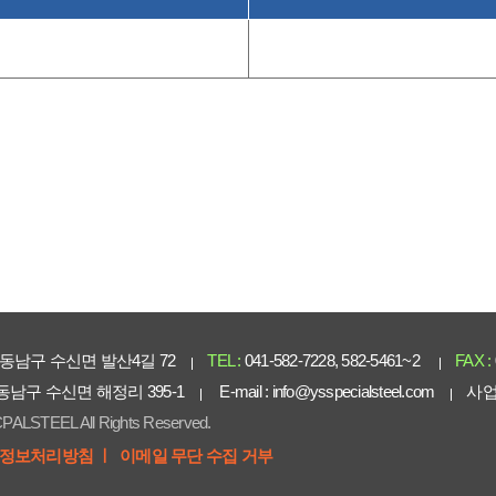
동남구 수신면 발산4길 72
TEL :
041-582-7228, 582-5461~2
FAX :
 동남구 수신면 해정리 395-1
E-mail :
info@ysspecialsteel.com
사업
PALSTEEL All Rights Reserved.
정보처리방침 ㅣ
이메일 무단 수집 거부