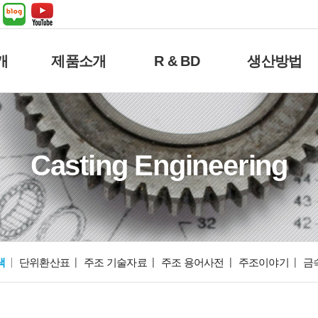
개
제품소개
R & BD
생산방법
Casting Engineering
색
단위환산표
주조 기술자료
주조 용어사전
주조이야기
금