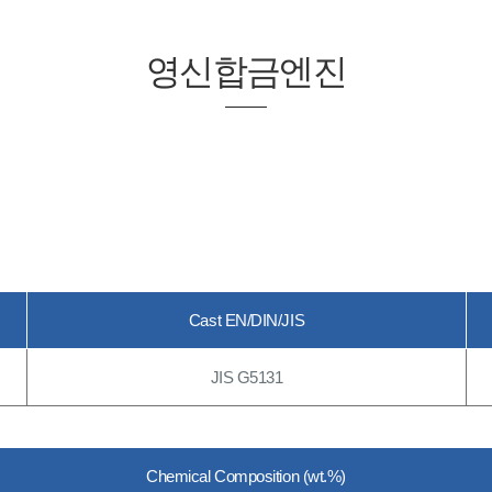
영신합금엔진
Cast EN/DIN/JIS
JIS G5131
Chemical Composition (wt.%)