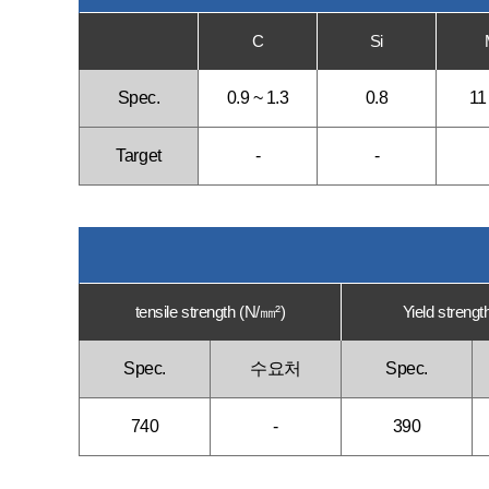
C
Si
Spec.
0.9 ~ 1.3
0.8
11
Target
-
-
tensile strength (N/㎜²)
Yield strengt
Spec.
수요처
Spec.
740
-
390