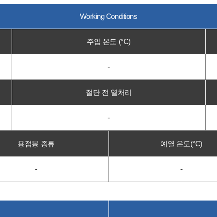
Working Conditions
주입 온도 (°C)
-
절단 전 열처리
-
용접봉 종류
예열 온도(°C)
-
-