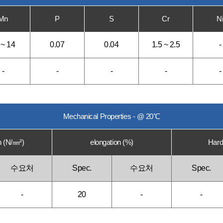
Mn
P
S
Cr
N
 ~ 14
0.07
0.04
1.5 ~ 2.5
-
-
-
-
-
-
Mechanical Properties - @ 20℃
h (N/㎜²)
elongation (%)
Hard
수요처
Spec.
수요처
Spec.
-
20
-
-