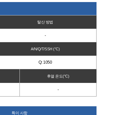
탈산 방법
-
A/N/Q/T/SSH (°C)
Q: 1050
후열 온도(°C)
-
특이 사항