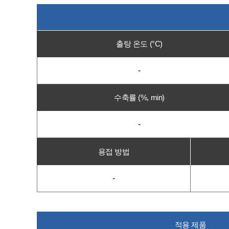
출탕 온도 (°C)
-
수축률 (%, min)
-
용접 방법
-
적용 제품