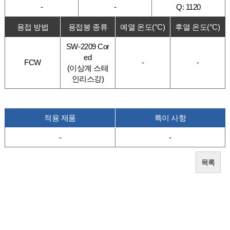
-
-
Q: 1120
용접 방법
용접봉 종류
예열 온도(°C)
후열 온도(°C)
SW-2209 Cor
ed
FCW
-
-
(이상계 스테
인리스강)
적용 제품
특이 사항
-
-
목록