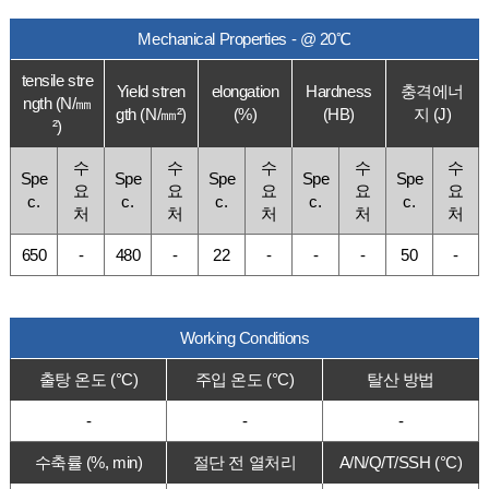
Mechanical Properties - @ 20℃
tensile stre
Yield stren
elongation
Hardness
충격에너
ngth (N/㎜
gth (N/㎜²)
(%)
(HB)
지 (J)
²)
수
수
수
수
수
Spe
Spe
Spe
Spe
Spe
요
요
요
요
요
c.
c.
c.
c.
c.
처
처
처
처
처
650
-
480
-
22
-
-
-
50
-
Working Conditions
출탕 온도 (°C)
주입 온도 (°C)
탈산 방법
-
-
-
수축률 (%, min)
절단 전 열처리
A/N/Q/T/SSH (°C)