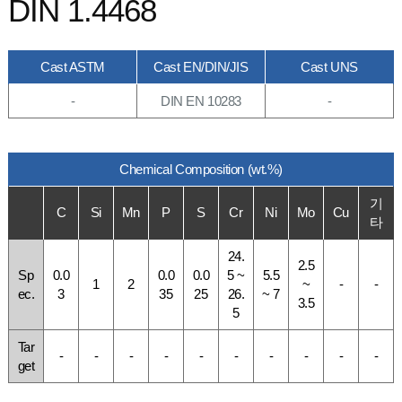
DIN 1.4468
Cast ASTM
Cast EN/DIN/JIS
Cast UNS
-
DIN EN 10283
-
Chemical Composition (wt.%)
기
C
Si
Mn
P
S
Cr
Ni
Mo
Cu
타
24.
2.5
Sp
0.0
0.0
0.0
5 ~
5.5
1
2
~
-
-
ec.
3
35
25
26.
~ 7
3.5
5
Tar
-
-
-
-
-
-
-
-
-
-
get