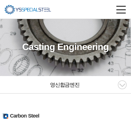
Casting Engineering
영신합금엔진
Carbon Steel