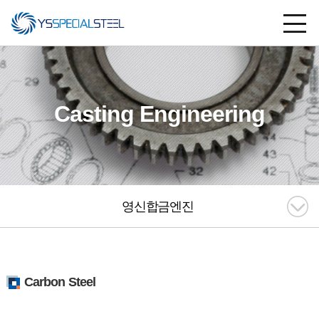
Casting Engineering
영신합금엔진
Carbon Steel