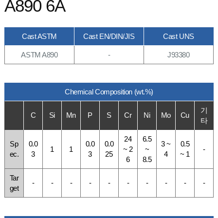
A890 6A
Cast ASTM
Cast EN/DIN/JIS
Cast UNS
ASTM A890
-
J93380
Chemical Composition (wt.%)
기
C
Si
Mn
P
S
Cr
Ni
Mo
Cu
타
24
6.5
Sp
0.0
0.0
0.0
3 ~
0.5
1
1
~ 2
~
-
ec.
3
3
25
4
~ 1
6
8.5
Tar
-
-
-
-
-
-
-
-
-
-
get