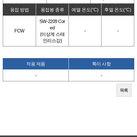
용접 방법
용접봉 종류
예열 온도(°C)
후열 온도(°C)
SW-2209 Cor
ed
FCW
-
-
(이상계 스테
인리스강)
적용 제품
특이 사항
-
-
목록