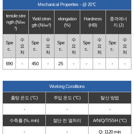
Mechanical Properties - @ 20℃
tensile stre
Yield stren
elongation
Hardness
충격에너
ngth (N/㎜
gth (N/㎜²)
(%)
(HB)
지 (J)
²)
수
수
수
수
수
Spe
Spe
Spe
Spe
Spe
요
요
요
요
요
c.
c.
c.
c.
c.
처
처
처
처
처
690
-
450
-
25
-
-
-
-
-
Working Conditions
출탕 온도 (°C)
주입 온도 (°C)
탈산 방법
-
-
-
수축률 (%, min)
절단 전 열처리
A/N/Q/T/SSH (°C)
-
-
Q: 1120 min