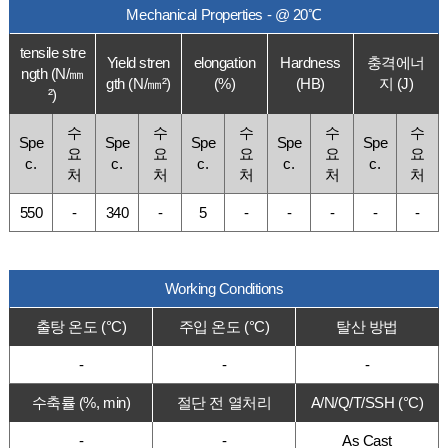
Mechanical Properties - @ 20℃
tensile stre
Yield stren
elongation
Hardness
충격에너
ngth (N/㎜
gth (N/㎜²)
(%)
(HB)
지 (J)
²)
수
수
수
수
수
Spe
Spe
Spe
Spe
Spe
요
요
요
요
요
c.
c.
c.
c.
c.
처
처
처
처
처
550
-
340
-
5
-
-
-
-
-
Working Conditions
출탕 온도 (°C)
주입 온도 (°C)
탈산 방법
-
-
-
수축률 (%, min)
절단 전 열처리
A/N/Q/T/SSH (°C)
-
-
As Cast