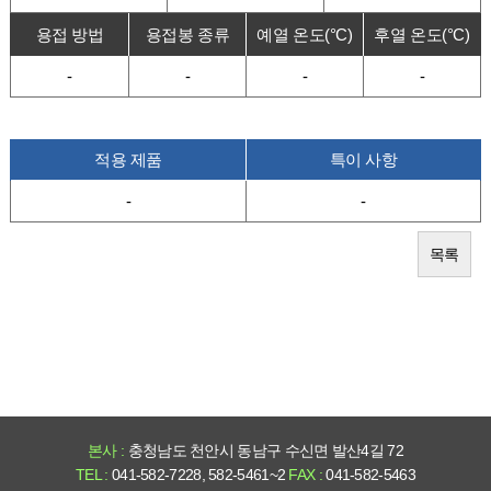
용접 방법
용접봉 종류
예열 온도(°C)
후열 온도(°C)
-
-
-
-
적용 제품
특이 사항
-
-
목록
본사 :
충청남도 천안시 동남구 수신면 발산4길 72
TEL :
041-582-7228, 582-5461~2
FAX :
041-582-5463