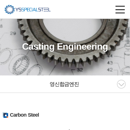
Casting Engineering
영신합금엔진
Carbon Steel