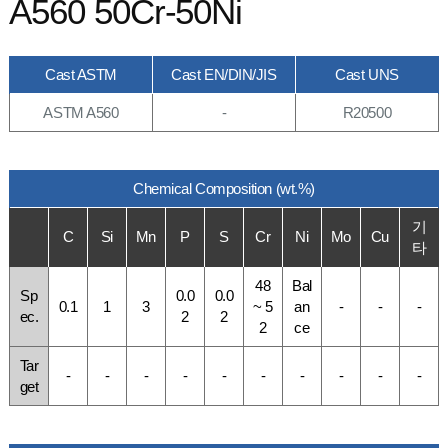
A560 50Cr-50Ni
Cast ASTM
Cast EN/DIN/JIS
Cast UNS
ASTM A560
-
R20500
Chemical Composition (wt.%)
기
C
Si
Mn
P
S
Cr
Ni
Mo
Cu
타
48
Bal
Sp
0.0
0.0
0.1
1
3
~ 5
an
-
-
-
ec.
2
2
2
ce
Tar
-
-
-
-
-
-
-
-
-
-
get