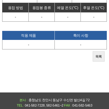
용접 방법
용접봉 종류
예열 온도(°C)
후열 온도(°C)
-
-
-
-
적용 제품
특이 사항
-
-
목록
본사 :
충청남도 천안시 동남구 수신면 발산4길 72
TEL :
041-582-7228, 582-5461~2
FAX :
041-582-5463