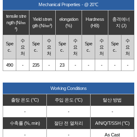
Mechanical Properties - @ 20℃
tensile stre
Yield stren
elongation
Hardness
충격에너
ngth (N/㎜
gth (N/㎜²)
(%)
(HB)
지 (J)
²)
수
수
수
수
수
Spe
Spe
Spe
Spe
Spe
요
요
요
요
요
c.
c.
c.
c.
c.
처
처
처
처
처
490
-
235
-
23
-
-
-
-
-
Working Conditions
출탕 온도 (°C)
주입 온도 (°C)
탈산 방법
-
-
-
수축률 (%, min)
절단 전 열처리
A/N/Q/T/SSH (°C)
-
-
As Cast