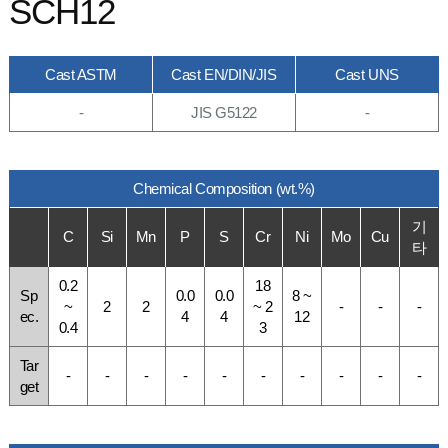
SCH12
Cast ASTM
Cast EN/DIN/JIS
Cast UNS
-
JIS G5122
-
Chemical Composition (wt.%)
기
C
Si
Mn
P
S
Cr
Ni
Mo
Cu
타
0.2
18
Sp
0.0
0.0
8 ~
~
2
2
~ 2
-
-
-
ec.
4
4
12
0.4
3
Tar
-
-
-
-
-
-
-
-
-
-
get