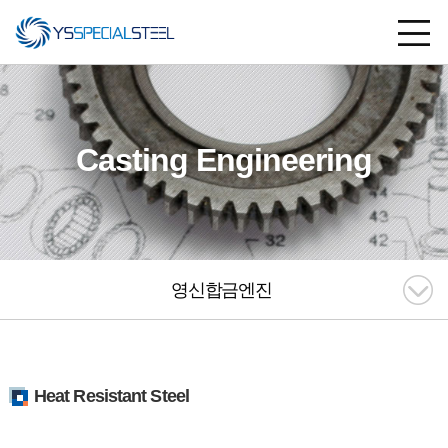
Casting Engineering
영신합금엔진
Heat Resistant Steel