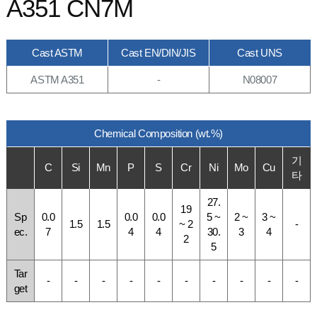
A351 CN7M
Cast ASTM
Cast EN/DIN/JIS
Cast UNS
ASTM A351
-
N08007
Chemical Composition (wt.%)
기
C
Si
Mn
P
S
Cr
Ni
Mo
Cu
타
27.
19
Sp
0.0
0.0
0.0
5 ~
2 ~
3 ~
1.5
1.5
~ 2
-
ec.
7
4
4
30.
3
4
2
5
Tar
-
-
-
-
-
-
-
-
-
-
get