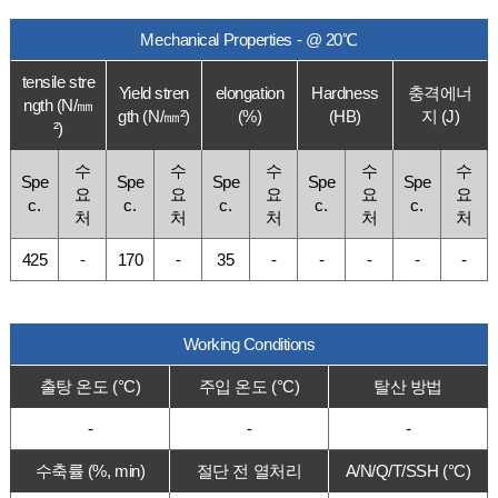
Mechanical Properties - @ 20℃
tensile stre
Yield stren
elongation
Hardness
충격에너
ngth (N/㎜
gth (N/㎜²)
(%)
(HB)
지 (J)
²)
수
수
수
수
수
Spe
Spe
Spe
Spe
Spe
요
요
요
요
요
c.
c.
c.
c.
c.
처
처
처
처
처
425
-
170
-
35
-
-
-
-
-
Working Conditions
출탕 온도 (°C)
주입 온도 (°C)
탈산 방법
-
-
-
수축률 (%, min)
절단 전 열처리
A/N/Q/T/SSH (°C)