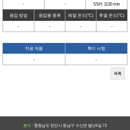
-
-
SSH: 1120 min
용접 방법
용접봉 종류
예열 온도(°C)
후열 온도(°C)
-
-
-
-
적용 제품
특이 사항
-
-
목록
본사 :
충청남도 천안시 동남구 수신면 발산4길 72